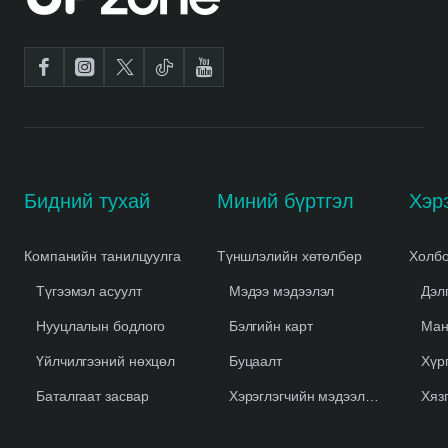
Бидний тухай
Миний бүртгэл
Компанийн танилцуулга
Түншлэлийн хөтөлбөр
Холбо
Түгээмэл асуулт
Мэдээ мэдээлэл
Дэл
Нууцлалын бодлого
Бэлгийн карт
Ман
Үйлчилгээний нөхцөл
Буцаалт
Хүр
Баталгаат засвар
Хэрэглэгчийн мэдээлэл устгах
Хяз