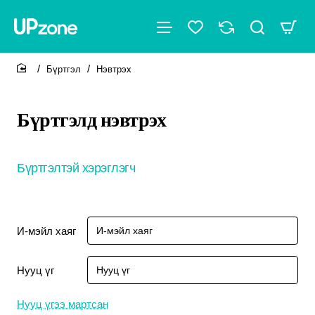
Бүртгэл
Нэвтрэх
home
Бүртгэлд нэвтрэх
Бүртгэлтэй хэрэглэгч
И-мэйл хаяг
Нууц үг
Нууц үгээ мартсан