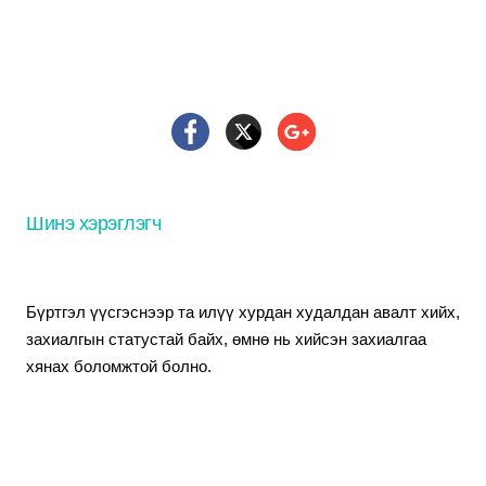
Нэвтрэх
Нэг удаагийн код
Шинэ хэрэглэгч
Бүртгэл үүсгэснээр та илүү хурдан худалдан авалт хийх,
захиалгын статустай байх, өмнө нь хийсэн захиалгаа
хянах боломжтой болно.
Үргэлжлүүлэх