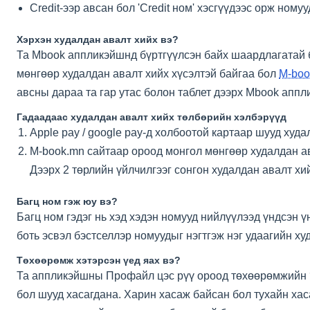
Credit-ээр авсан бол 'Credit ном' хэсгүүдээс орж ном
Хэрхэн худалдан авалт хийх вэ?
Та Mbook аппликэйшнд бүртгүүлсэн байх шаардлагатай б
мөнгөөр худалдан авалт хийх хүсэлтэй байгаа бол
M-boo
авсны дараа та гар утас болон таблет дээрх Mbook апп
Гадаадаас худалдан авалт хийх төлбөрийн хэлбэрүүд
Apple pay / google pay-д холбоотой картаар шууд худ
M-book.mn сайтаар ороод монгол мөнгөөр худалдан ав
Дээрх 2 төрлийн үйлчилгээг сонгон худалдан авалт х
Багц ном гэж юу вэ?
Багц ном гэдэг нь хэд хэдэн номууд нийлүүлээд үндсэн ү
боть эсвэл бэстселлэр номуудыг нэгтгэж нэг удаагийн х
Төхөөрөмж хэтэрсэн үед яах вэ?
Та аппликэйшны Профайл цэс рүү ороод төхөөрөмжийн ?
бол шууд хасагдана. Харин хасаж байсан бол тухайн ха