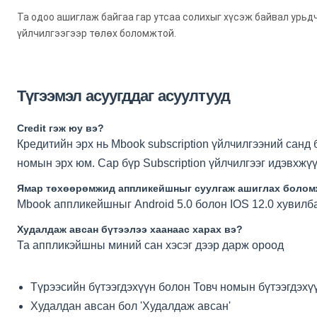
Та одоо ашиглаж байгаа гар утсаа солихыг хүсэж байвал урь
үйлчилгээгээр төлөх боломжтой.
Түгээмэл асуугддаг асуултууд
Credit гэж юу вэ?
Кредитийн эрх нь Mbook subscription үйлчилгээний санд
номын эрх юм. Сар бүр Subscription үйлчилгээг идэвхжүү
Ямар төхөөрөмжид аппликейшныг суулгаж ашиглах болом
Mbook аппликейшныг Android 5.0 болон IOS 12.0 хувилба
Худалдаж авсан бүтээлээ хаанаас харах вэ?
Та аппликэйшны миний сан хэсэг дээр дарж ороод
Түрээсийн бүтээгдэхүүн болон Товч номын бүтээгдэхүү
Худалдан авсан бол 'Худалдаж авсан'