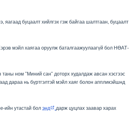
, яагаад буцаалт хийлгэх гэж байгаа шалтгаан, буцаалт
Хэрэв мэйл хаягаа оруулж баталгаажуулаагүй бол НӨАТ-
эв таны ном "Миний сан" доторх худалдаж авсан хэсгээс
гаад дараа нь бүртгэлтэй мэйл хаяг болон аппликэйшнд
s
(opens
le-ийн утастай бол
энд
дарж цуцлах заавар харах
new
ow)
window)