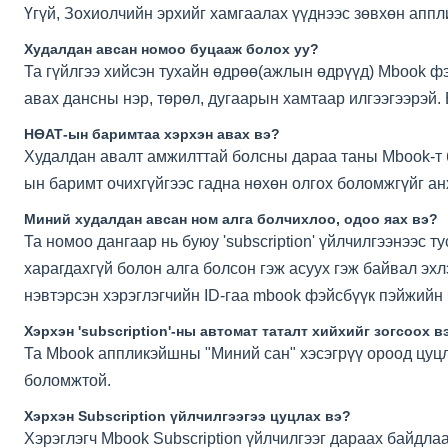
Үгүй, Зохиолчийн эрхийг хамгаалах үүднээс зөвхөн апп
Худалдан авсан номоо буцааж болох уу?
Та гүйлгээ хийсэн тухайн өдрөө(ажлын өдрүүд) Mbook фэ
авах дансны нэр, төрөл, дугаарын хамтаар илгээгээрэй.
НӨАТ-ын баримтаа хэрхэн авах вэ?
Худалдан авалт амжилттай болсны дараа таны Mbook-т б
ын баримт очихгүйгээс гадна нөхөн олгох боломжгүйг ан
Миний худалдан авсан ном алга болчихлоо, одоо яах вэ?
Та номоо дангаар нь буюу 'subscription' үйлчилгээнээс
харагдахгүй болон алга болсон гэж асуух гэж байвал эх
нэвтэрсэн хэрэглэгчийн ID-гаа mbook фэйсбүүк пэйжийн
Хэрхэн 'subscription'-ны автомат таталт хийхийг зогсоох в
Та Mbook аппликэйшны "Миний сан" хэсэгрүү ороод цуц
боломжтой.
Хэрхэн Subscription үйлчилгээгээ цуцлах вэ?
Хэрэглэгч Mbook Subscription үйлчилгээг дараах байдла