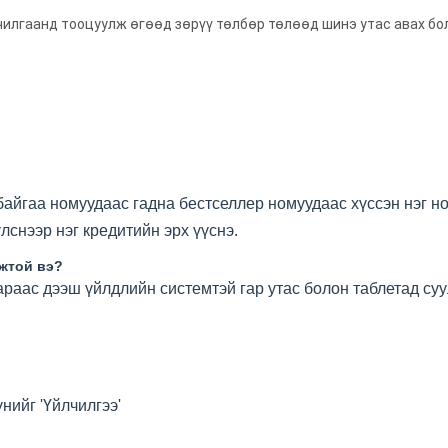
дчилгаанд тооцуулж өгөөд зөрүү төлбөр төлөөд шинэ утас авах б
 байгаа номуудаас гадна бестселлер номуудаас хүссэн нэг 
лснээр нэг кредитийн эрх үүснэ.
жтой вэ?
раас дээш үйлдлийн системтэй гар утас болон таблетад суу
нийг 'Үйлчилгээ'