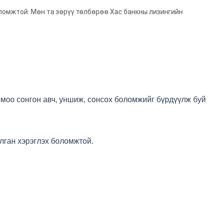
оломжтой. Мөн та зөрүү төлбөрөө Хас банкны лизингийн
номоо сонгон авч, уншиж, сонсох боломжийг бүрдүүлж буй
лган хэрэглэх боломжтой.