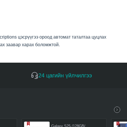
criptions цэсрүүгээ ороод автомат таталтаа цуцлах
лах заавар харах боломжтой.
24 цагийн үйлчилгээ
Galaxy S25 /128GB/