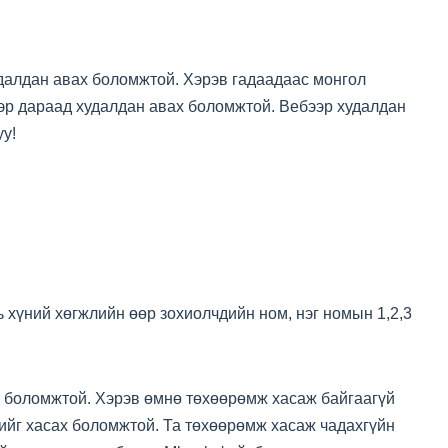
далдан авах боломжтой. Хэрэв гадаадаас монгол
ээр дараад худалдан авах боломжтой. Вебээр худалдан
у!
ь хүний хөгжлийн өөр зохиолчдийн ном, нэг номын 1,2,3
х боломжтой. Хэрэв өмнө төхөөрөмж хасаж байгаагүй
ийг хасах боломжтой. Та төхөөрөмж хасаж чадахгүйн