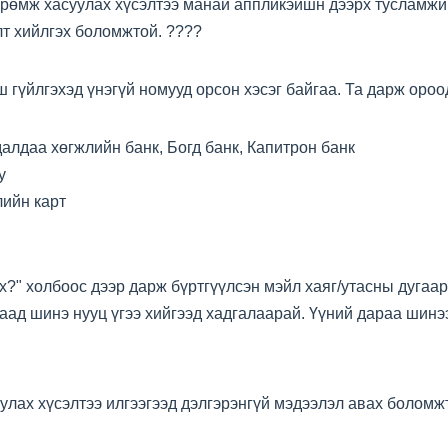
рөмж хасуулах хүсэлтээ манай аппликэйшн дээрх тусламжий
алт хийлгэх боломжтой. ????
 гүйлгэхэд үнэгүй номууд орсон хэсэг байгаа. Та дарж оро
далдаа хөгжлийн банк, Богд банк, Капитрон банк
y
лийн карт
х?" холбоос дээр дарж бүртгүүлсэн мэйл хаяг/утасны дугаар
аад шинэ нууц үгээ хийгээд хадгалаарай. Үүний дараа шинэ
лах хүсэлтээ илгээгээд дэлгэрэнгүй мэдээлэл авах боломж