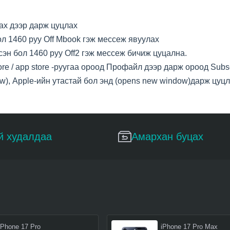
лах дээр дарж цуцлах
л 1460 руу Off Mbook гэж мессеж явуулах
н бол 1460 руу Off2 гэж мессеж бичиж цуцална.
ore / app store -руугаа ороод Профайл дээр дарж ороод Subs
w), Apple-ийн утастай бол энд (opens new window)дарж цуц
й худалдаа
Амархан буцах
iPhone 17 Pro
iPhone 17 Pro Max