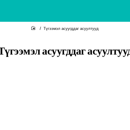
Түгээмэл асуугддаг асуултууд
home
Түгээмэл асуугддаг асуултуу