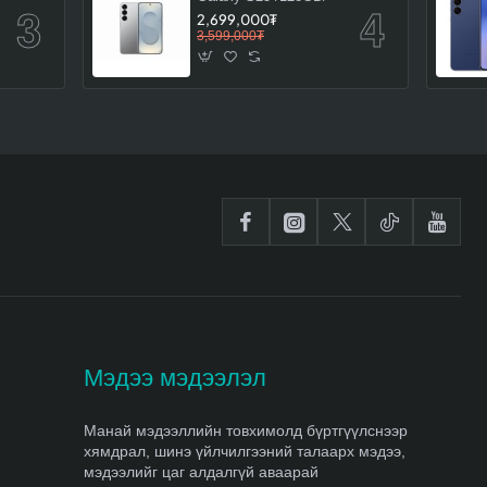
2,699,000₮
3,599,000₮
Мэдээ мэдээлэл
Манай мэдээллийн товхимолд бүртгүүлснээр
хямдрал, шинэ үйлчилгээний талаарх мэдээ,
мэдээлийг цаг алдалгүй аваарай