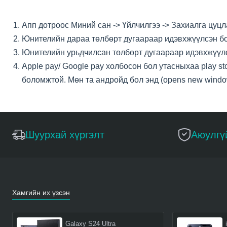
Апп дотроос Миний сан -> Үйлчилгээ -> Захиалга цуц
Юнителийн дараа төлбөрт дугаараар идэвхжүүлсэн бо
Юнителийн урьдчилсан төлбөрт дугаараар идэвхжүүлсэ
Apple pay/ Google pay холбосон бол утасныхаа play st
боломжтой. Мөн та андройд бол энд (opens new windo
Шуурхай хүргэлт
Аюулгү
Хамгийн их үзсэн
Galaxy S24 Ultra