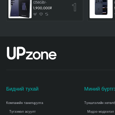
/256GB/-
1,900,000₮
Бидний тухай
Миний бүртг
Компанийн танилцуулга
Түншлэлийн хөтөл
Түгээмэл асуулт
Мэдээ мэдээлэл