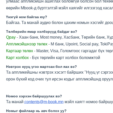
улмаас аппликэйшн ашиглах боломгүй болсон бол төхөө
өөрийн Mbook-д бүртгэлтэй мэйл хаягийг илгээгээд хас
Үнэгүй ном байгаа юу?
Байгаа. Та манай аудио болон цахим номын хэсгийг доош
Төлбөрийн ямар хэлбэрүүд байдаг вэ?
Qpay
- Хаан банк, Most money, Хасбанк, Төрийн банк, Ху
Аппликэйшнээр төлөх
- М банк, Upoint, Social pay, TokiPa
Картаар төлөх
- Master, Visa, Голомтоос гаргадаг бүх төр
Карт холбох
- Бүх төрлийн карт холбох боломжтой
Нэвтрэх нууц үгээ мартсан бол яах вэ?
Та аппликейшны нэвтрэх хэсэгт байрших "Нууц үг сэргээ
орон бүхий код очих тул ирсэн кодыг аппликэйшнд оруул
Номоо хэрхэн байршуулах вэ?
Та манай
contents@m-book.mn
мэйл хаягт номоо байршуу
Номыг файлаар нь авч болох уу?