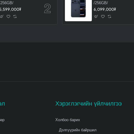
/256GB/
/256GB/
5,599,000₮
6,099,000₮
эл
Хэрэглэгчийн үйлчилгээ
бөр
Холбоо барих
Дэлгүүрийн байршил