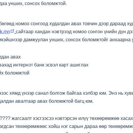
уудаа унших, сонсох боломжтой.
өгөөд номоо сонгоод худалдан авах товчин дээр дараад ху
(opens
k.mn
сайтаар хандан нэвтрээд номоо сонгон үнийн дүн д
new
ликэйшнээр дамжуулан унших, сонсох боломжтойг анхаарна у
window)
алдан авах
ахад интернэт банк эсвэл карт ашиглах
ийх боломжтой
нээс хямд үнээр санал болгож байгаа хэлбэр юм. Энэ нь хув
удалдан авалтаар авах боломжтой багц юм.
??? жагсаалт хэсгээсээ нэвтэрсэн илүү төхөөрөмжөө хаса
сагдсан төхөөрөмжөөс хойш нэг сарын дараа өөр төхөөрөмж