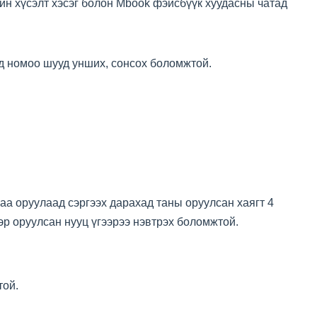
н хүсэлт хэсэг болон Mbook фэйсбүүк хуудасны чатад
од номоо шууд унших, сонсох боломжтой.
аа оруулаад сэргээх дарахад таны оруулсан хаягт 4
эр оруулсан нууц үгээрээ нэвтрэх боломжтой.
той.