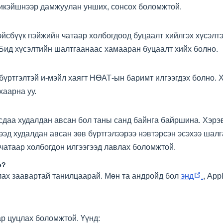
ликэйшнээр дамжуулан унших, сонсох боломжтой.
йсбүүк пэйжийн чатаар холбогдоод буцаалт хийлгэх хүсэлтээ
 Бид хүсэлтийн шалтгаанаас хамааран буцаалт хийх болно.
үртгэлтэй и-мэйл хаягт НӨАТ-ын баримт илгээгдэх болно. 
хаарна уу.
 тусдаа худалдан авсан бол таны санд байнга байршина. Хэр
лээд худалдан авсан зөв бүртгэлээрээ нэвтэрсэн эсэхээ шал
 чатаар холбогдон илгээгээд лавлах боломжтой.
э?
(open
лах заавартай танилцаарай. Мөн та андройд бол
энд
, App
new
wind
ар цуцлах боломжтой. Үүнд: