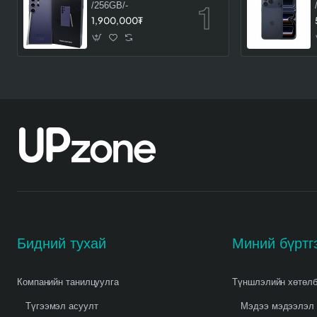
/256GB/-
1,900,000₮
Бидний тухай
Миний бүртг
Компанийн танилцуулга
Түншлэлийн хөтөл
Түгээмэл асуулт
Мэдээ мэдээлэл