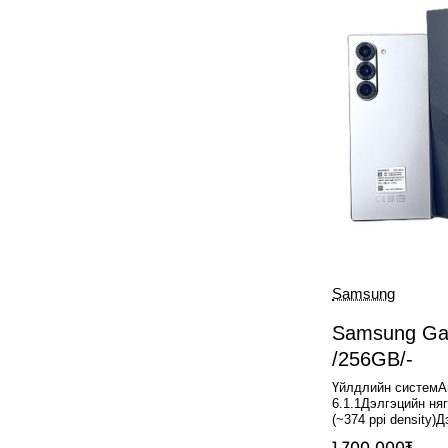
Samsung
Нөөцгүй
Samsung Gal
/256GB/-
Үйлдлийн системAn
6.1.1Дэлгэцийн няг
(~374 ppi density)
185.2 cm2Дэлгэций
1,700,000₮