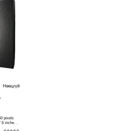
Зарагдсан
Нөөцгүй
6
0 pixels
.6 inches,