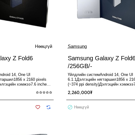
Зарагдсан
Нөөцгүй
Samsung
Нөөцгүй
axy Z Fold6
Samsung Galaxy Z Fold
/256GB/-
droid 14, One UI
Үйлдлийн системAndroid 14, One UI
таршил1856 x 2160 pixels
6.1.1Дэлгэцийн нягтаршил1856 x 216
Дэлгэцийн хэмжээ7.6 inches,
(~374 ppi density)Дэлгэцийн хэмжээ7
н төрөлFol..
185.2 cm2Дэлгэцийн төрөлFol..
2,260,000₮
Нөөцгүй