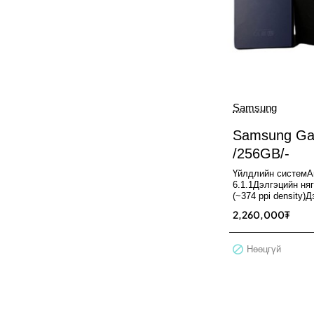
Samsung
Нөөцгүй
Samsung Gal
/256GB/-
Үйлдлийн системAn
6.1.1Дэлгэцийн няг
(~374 ppi density)
185.2 cm2Дэлгэций
2,260,000₮
Нөөцгүй