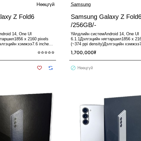
Зарагдсан
Нөөцгүй
Samsung
Нөөцгүй
axy Z Fold6
Samsung Galaxy Z Fold
/256GB/-
droid 14, One UI
Үйлдлийн системAndroid 14, One UI
таршил1856 x 2160 pixels
6.1.1Дэлгэцийн нягтаршил1856 x 216
Дэлгэцийн хэмжээ7.6 inches,
(~374 ppi density)Дэлгэцийн хэмжээ7
н төрөлFol..
185.2 cm2Дэлгэцийн төрөлFol..
1,700,000₮
Нөөцгүй