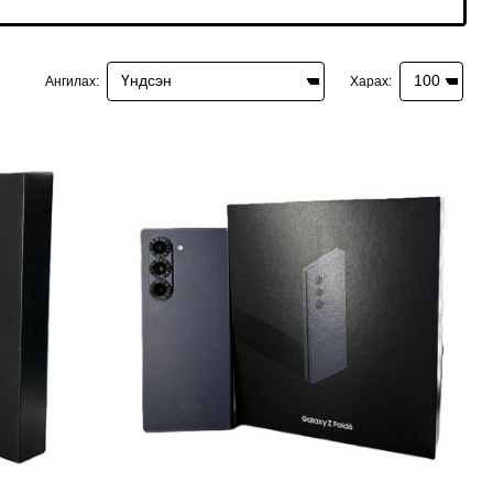
Ангилах:
Харах: