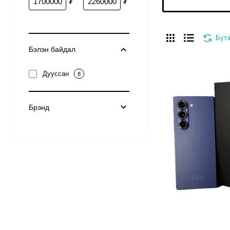
₮
₮
Бүтэ
Бэлэн байдал
Дууссан
8
Брэнд