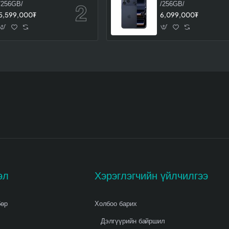
/256GB/
/256GB/
5,599,000₮
6,099,000₮
эл
Хэрэглэгчийн үйлчилгээ
бөр
Холбоо барих
Дэлгүүрийн байршил