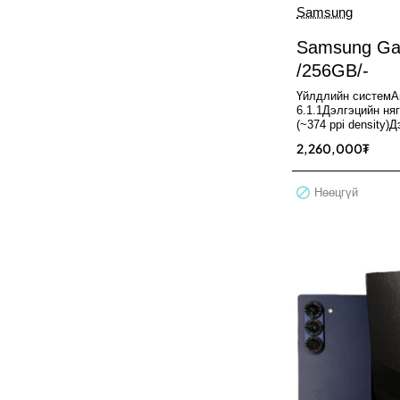
Samsung
Нөөцгүй
Samsung Gal
/256GB/-
Үйлдлийн системAn
6.1.1Дэлгэцийн няг
(~374 ppi density)
185.2 cm2Дэлгэций
2,260,000₮
Нөөцгүй