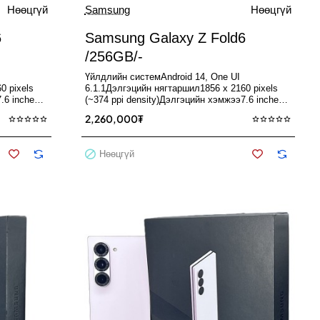
Зарагдсан
Зарагдсан
Нөөцгүй
Samsung
Нөөцгүй
Нөөцгүй
6
Samsung Galaxy Z Fold6
/256GB/-
Үйлдлийн системAndroid 14, One UI
0 pixels
6.1.1Дэлгэцийн нягтаршил1856 x 2160 pixels
.6 inches,
(~374 ppi density)Дэлгэцийн хэмжээ7.6 inches,
185.2 cm2Дэлгэцийн төрөлFol..
2,260,000₮
Нөөцгүй