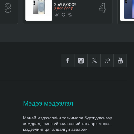
2,699,000₮
3,599,000₮
Мэдээ мэдээлэл
Манай мэдээллийн товхимолд бүртгүүлснээр
хямдрал, шинэ үйлчилгээний талаарх мэдээ,
мэдээлийг цаг алдалгүй аваарай