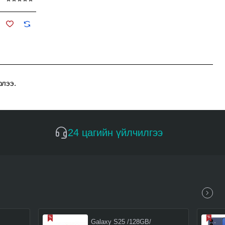
рлээ.
24 цагийн үйлчилгээ
Galaxy S25 /128GB/