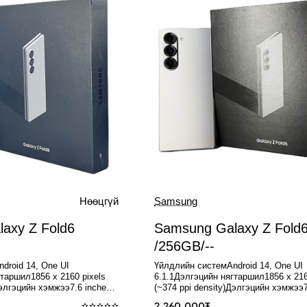
Зарагдсан
Нөөцгүй
Samsung
Нөөцгүй
axy Z Fold6
Samsung Galaxy Z Fold
/256GB/--
droid 14, One UI
Үйлдлийн системAndroid 14, One UI
таршил1856 x 2160 pixels
6.1.1Дэлгэцийн нягтаршил1856 x 216
Дэлгэцийн хэмжээ7.6 inches,
(~374 ppi density)Дэлгэцийн хэмжээ7
н төрөлFol..
185.2 cm2Дэлгэцийн төрөлFol..
2,260,000₮