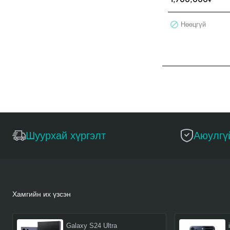
Нөөцгүй
Шуурхай хүргэлт
Аюулгү
Хамгийн их үзсэн
Galaxy S24 Ultra