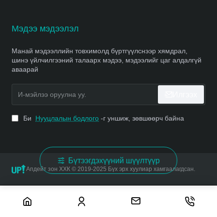
Мэдээ мэдээлэл
Манай мэдээллийн товхимолд бүртгүүлснээр хямдрал,
шинэ үйлчилгээний талаарх мэдээ, мэдээлийг цаг алдалгүй
аваарай
И-
Илгээх
мэйлээ
оруулна
уу.
Би
Нууцлалын бодлого
-г уншиж, зөвшөөрч байна
Бүтээгдэхүүний шүүлтүүр
Апдейт зон ХХК © 2019-2025 Бүх эрх хуулиар хамгаалагдсан.