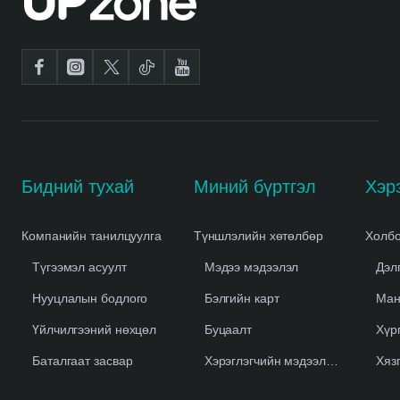
Бидний тухай
Миний бүртгэл
Компанийн танилцуулга
Түншлэлийн хөтөлбөр
Холбо
Түгээмэл асуулт
Мэдээ мэдээлэл
Дэл
Нууцлалын бодлого
Бэлгийн карт
Ман
Үйлчилгээний нөхцөл
Буцаалт
Хүр
Баталгаат засвар
Хэрэглэгчийн мэдээлэл устгах
Хяз