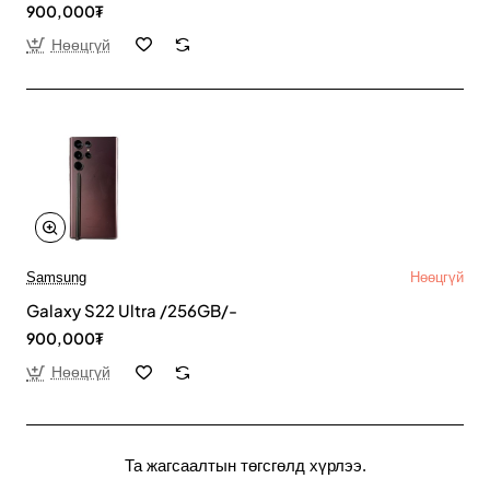
900,000₮
Нөөцгүй
Samsung
Нөөцгүй
Galaxy S22 Ultra /256GB/-
900,000₮
Нөөцгүй
Та жагсаалтын төгсгөлд хүрлээ.