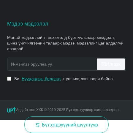
Мэдээ мэдээлэл
Манай мэдээллийн товхимолд бүртгүүлснээр хямдрал,
шинэ үйлчилгээний талаарх мэдээ, мэдээлийг цаг алдалгүй
аваарай
И-
Илгээх
мэйлээ
оруулна
уу.
Би
Нууцлалын бодлого
-г уншиж, зөвшөөрч байна
Апдейт зон ХХК © 2019-2025 Бүх эрх хуулиар хамгаалагдсан.
Бүтээгдэхүүний шүүлтүүр