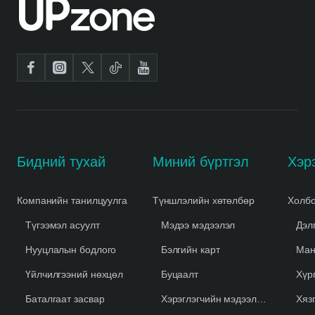
Бидний тухай
Миний бүртгэл
Компанийн танилцуулга
Түншлэлийн хөтөлбөр
Холбо
Түгээмэл асуулт
Мэдээ мэдээлэл
Дэл
Нууцлалын бодлого
Бэлгийн карт
Ман
Үйлчилгээний нөхцөл
Буцаалт
Хүр
Баталгаат засвар
Хэрэглэгчийн мэдээлэл устгах
Хяз