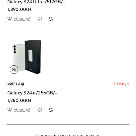
Galaxy S24 Ultra /512GB/-
1,890,000₮
Нөөцгүй
Samsung
Нөөцгүй
Galaxy S24+ /256GB/-
1,250,000₮
Нөөцгүй
Та жагсаалтын төгсгөлд хүрлээ.