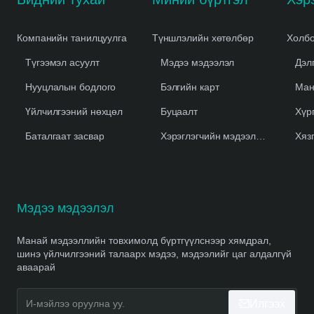
Компанийн танилцуулга
Түншлэлийн хөтөлбөр
Холбо
Түгээмэл асуулт
Мэдээ мэдээлэл
Дэл
Нууцлалын бодлого
Бэлгийн карт
Ман
Үйлчилгээний нөхцөл
Буцаалт
Хүр
Баталгаат засвар
Хэрэглэгчийн мэдээлэл устгах
Хяз
Мэдээ мэдээлэл
Манай мэдээллийн товхимолд бүртгүүлснээр хямдрал,
шинэ үйлчилгээний талаарх мэдээ, мэдээлийг цаг алдалгүй
аваарай
И-
Илгээх
мэйлээ