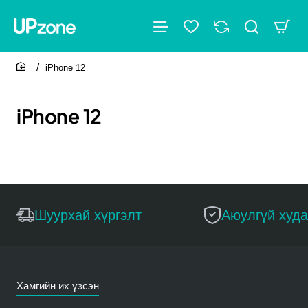
iPhone 12
home
iPhone 12
Шуурхай хүргэлт
Аюулгүй худ
Хамгийн их үзсэн