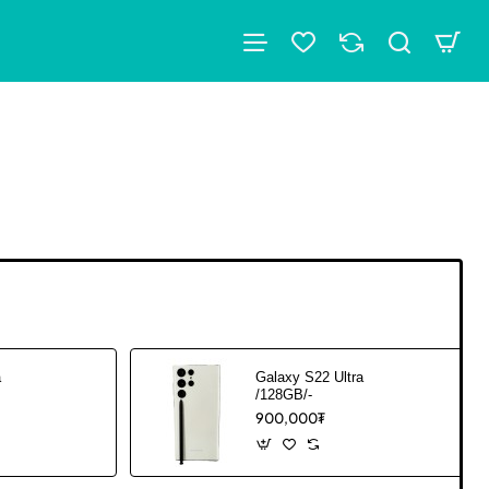
a
Galaxy S22 Ultra
/128GB/-
900,000₮