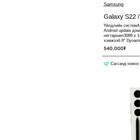
Samsung
Galaxy S22 
Үйлдлийн системAn
Android update дэ
нягтаршил3088 x 1
хэмжээ6.8" Dynam
540,000₮
Сагсанд нэмэх