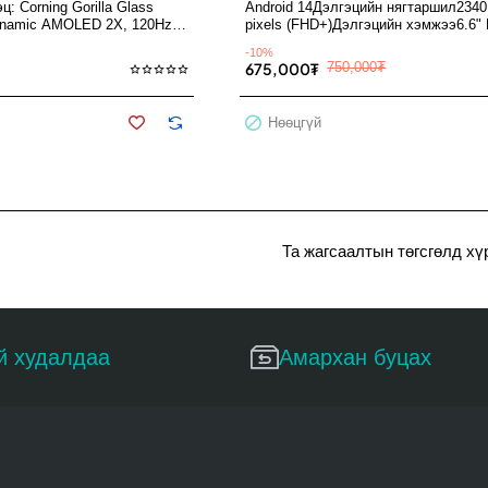
эц: Corning Gorilla Glass
Android 14Дэлгэцийн нягтаршил2340
ynamic AMOLED 2X, 120Hz,
pixels (FHD+)Дэлгэцийн хэмжээ6.6"
AMOLED 2X, 120HzБагтаамж128..
-10%
675,000₮
750,000₮
Нөөцгүй
Та жагсаалтын төгсгөлд хү
й худалдаа
Амархан буцах