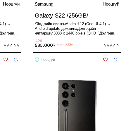
Нөөцгүй
Samsung
Нөөцгүй
Used
Used
Нөөцгүй
Зарагдсан
Зарагдсан
Galaxy S22 /256GB/-
-10%
-10%
4.1) →
Үйлдлийн системAndroid 12 (One UI 4.1) →
Android update дэмжинэДэлгэцийн
)Дэлгэцийн
нягтаршил3088 x 1440 pixels (QHD+)Дэлгэцийн
0..
хэмжээ6.8" Dynamic AMOLED 2X, 120..
-10%
585,000₮
650,000₮
Нөөцгүй