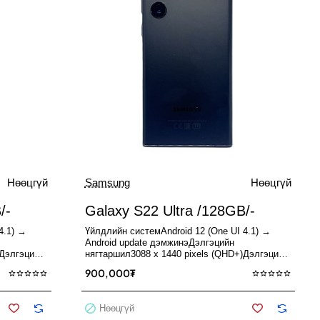
Нөөцгүй
Samsung
Нөөцгүй
Used
Used
Нөөцгүй
Зарагдсан
Зарагдсан
/-
Galaxy S22 Ultra /128GB/-
4.1) →
Үйлдлийн системAndroid 12 (One UI 4.1) →
Android update дэмжинэДэлгэцийн
)Дэлгэцийн
нягтаршил3088 x 1440 pixels (QHD+)Дэлгэцийн
0..
хэмжээ6.8" Dynamic AMOLED 2X, 120..
900,000₮
Нөөцгүй