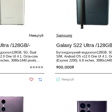
Нөөцгүй
Samsung
Used
Нөөцгүй
Зарагдсан
ltra /128GB/-
Galaxy S22 Ultra /128GB
эдээлэл128GB, 5G, Dual
Бүтээгдэхүүний мэдээлэл128GB, 5G
2.0 One UI 4.1, Octa-core
SIM, Android OS v12.0 One UI 4.1, O
inches, 3080x1440 pixels,
(Exynos 2200), 6.8 inches, 3080x1440
OLED 2X..
FHD+ Dynamic AMOLED 2X..
900,000₮
Нөөцгүй