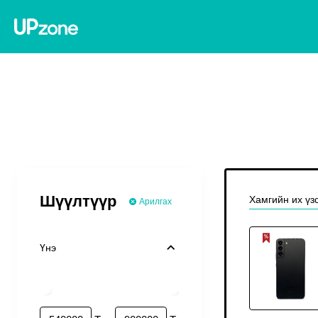
Шүүлтүүр
Хамгийн их үз
Арилгах
Үнэ