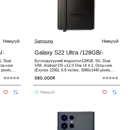
Нөөцгүй
Samsung
Нөөцгүй
Used
Used
Нөөцгүй
Зарагдсан
Зарагдсан
/-
Galaxy S22 Ultra /128GB/-
, Dual
Бүтээгдэхүүний мэдээлэл128GB, 5G, Dual
cta-core
SIM, Android OS v12.0 One UI 4.1, Octa-core
 pixels,
(Exynos 2200), 6.8 inches, 3080x1440 pixels,
FHD+ Dynamic AMOLED 2X..
580,000₮
Нөөцгүй