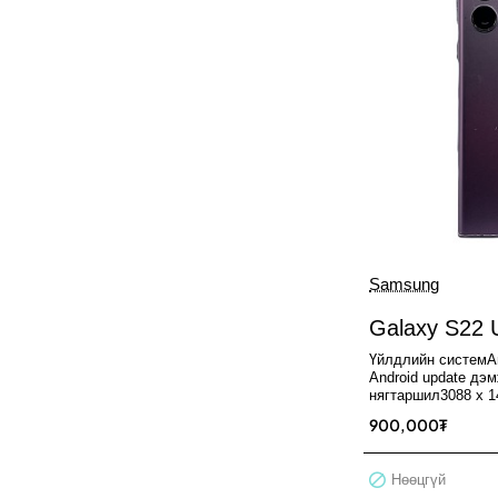
Samsung
Нөөцгүй
Galaxy S22 U
Үйлдлийн системAn
Android update дэ
нягтаршил3088 x 1
хэмжээ6.8" Dynam
900,000₮
Нөөцгүй