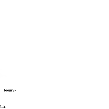
Нөөцгүй
Used
Зарагдсан
-10%
.1),