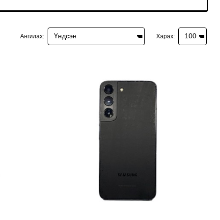
Ангилах:
Харах: