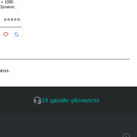
 × 1080
 Dynamic
рлээ.
24 цагийн үйлчилгээ