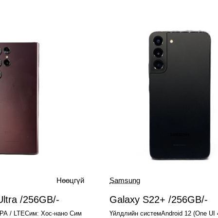
Нөөцгүй
Samsung
Used
Нөөцгүй
Зарагдсан
ltra /256GB/-
Galaxy S22+ /256GB/-
PA / LTEСим: Хос-нано Сим
Үйлдлийн системAndroid 12 (One UI 4