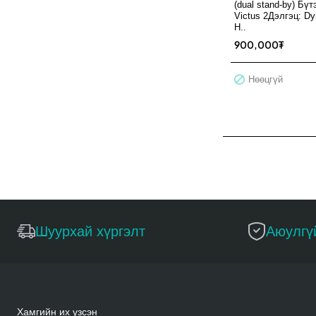
(dual stand-by) Бүт
Victus 2Дэлгэц: D
H..
900,000₮
Нөөцгүй
Шуурхай хүргэлт
Аюулгү
Хамгийн их үзсэн