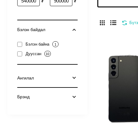
₮
₮
Бүтэ
Бэлэн байдал
Бэлэн байна
1
Дууссан
10
Ангилал
Брэнд