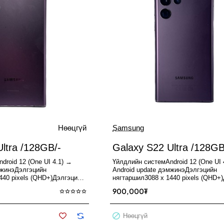
Нөөцгүй
Samsung
Used
Нөөцгүй
Зарагдсан
ltra /128GB/-
Galaxy S22 Ultra /128GB
droid 12 (One UI 4.1) →
Үйлдлийн системAndroid 12 (One UI 
мжинэДэлгэцийн
Android update дэмжинэДэлгэцийн
440 pixels (QHD+)Дэлгэцийн
нягтаршил3088 x 1440 pixels (QHD+
ic AMOLED 2X, 120..
хэмжээ6.8" Dynamic AMOLED 2X, 12
900,000₮
Нөөцгүй