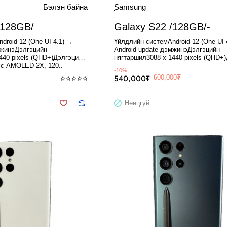
Бэлэн байна
Samsung
Used
Нөөцгүй
/128GB/
Galaxy S22 /128GB/-
droid 12 (One UI 4.1) →
Үйлдлийн системAndroid 12 (One UI 
мжинэДэлгэцийн
Android update дэмжинэДэлгэцийн
440 pixels (QHD+)Дэлгэцийн
нягтаршил3088 x 1440 pixels (QHD+
ic AMOLED 2X, 120..
хэмжээ6.8" Dynamic AMOLED 2X, 12
-10%
540,000₮
600,000₮
Нөөцгүй