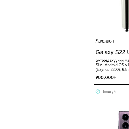
Samsung
Нөөцгүй
Galaxy S22 U
Бүтээгдэхүүний м
SIM, Android OS v1
(Exynos 2200), 6.8 
FHD+ Dynamic AM
900,000₮
Нөөцгүй