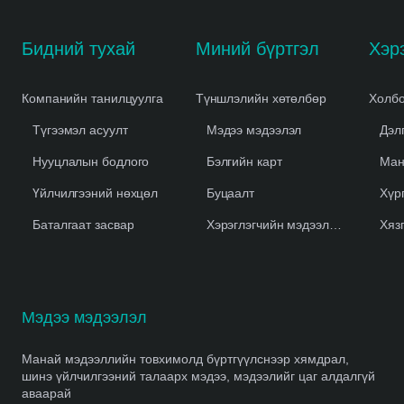
Бидний тухай
Миний бүртгэл
Компанийн танилцуулга
Түншлэлийн хөтөлбөр
Холбо
Түгээмэл асуулт
Мэдээ мэдээлэл
Дэл
Нууцлалын бодлого
Бэлгийн карт
Ман
Үйлчилгээний нөхцөл
Буцаалт
Хүр
Баталгаат засвар
Хэрэглэгчийн мэдээлэл устгах
Хяз
Мэдээ мэдээлэл
Манай мэдээллийн товхимолд бүртгүүлснээр хямдрал,
шинэ үйлчилгээний талаарх мэдээ, мэдээлийг цаг алдалгүй
аваарай