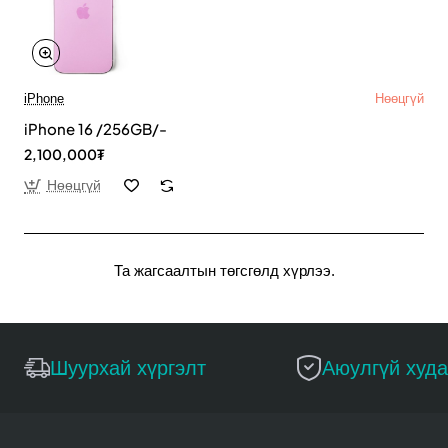
iPhone
Нөөцгүй
iPhone 16 /256GB/-
2,100,000₮
Нөөцгүй
Та жагсаалтын төгсгөлд хүрлээ.
Шуурхай хүргэлт
Аюулгүй худ