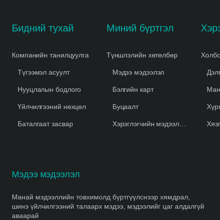
Бидний тухай
Миний бүртгэл
Компанийн танилцуулга
Түншлэлийн хөтөлбөр
Холбо
Түгээмэл асуулт
Мэдээ мэдээлэл
Дэл
Нууцлалын бодлого
Бэлгийн карт
Ман
Үйлчилгээний нөхцөл
Буцаалт
Хүр
Баталгаат засвар
Хэрэглэгчийн мэдээлэл устгах
Хяз
Мэдээ мэдээлэл
Манай мэдээллийн товхимолд бүртгүүлснээр хямдрал,
шинэ үйлчилгээний талаарх мэдээ, мэдээлийг цаг алдалгүй
аваарай