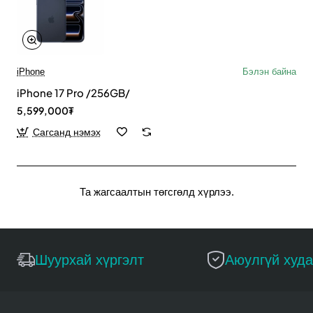
iPhone
Бэлэн байна
iPhone 17 Pro /256GB/
5,599,000₮
Сагсанд нэмэх
Та жагсаалтын төгсгөлд хүрлээ.
Шуурхай хүргэлт
Аюулгүй худ