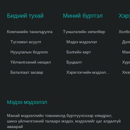
Бидний тухай
Миний бүртгэл
Компанийн танилцуулга
Түншлэлийн хөтөлбөр
Холбо
Түгээмэл асуулт
Мэдээ мэдээлэл
Дэл
Нууцлалын бодлого
Бэлгийн карт
Ман
Үйлчилгээний нөхцөл
Буцаалт
Хүр
Баталгаат засвар
Хэрэглэгчийн мэдээлэл устгах
Хяз
Мэдээ мэдээлэл
Манай мэдээллийн товхимолд бүртгүүлснээр хямдрал,
шинэ үйлчилгээний талаарх мэдээ, мэдээлийг цаг алдалгүй
аваарай