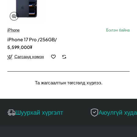
iPhone
Бэлэн байна
iPhone 17 Pro /256GB/
5,599,000₮
Сагсанд нэмэх
Та жагсаалтын төгсгөлд хүрлээ.
Шуурхай хүргэлт
Аюулгүй худ