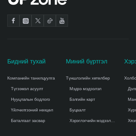
Бидний тухай
Миний бүртгэл
Компанийн танилцуулга
Түншлэлийн хөтөлбөр
Холбо
Түгээмэл асуулт
Мэдээ мэдээлэл
Дэл
Нууцлалын бодлого
Бэлгийн карт
Ман
Үйлчилгээний нөхцөл
Буцаалт
Хүр
Баталгаат засвар
Хэрэглэгчийн мэдээлэл устгах
Хяз