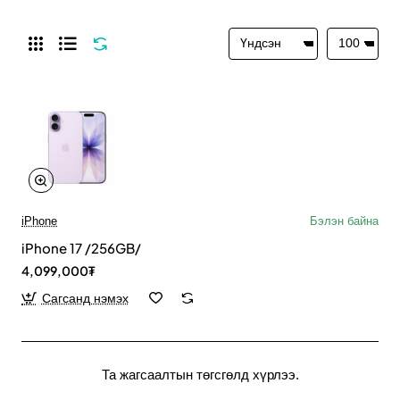
iPhone
Бэлэн байна
iPhone 17 /256GB/
4,099,000₮
Сагсанд нэмэх
Та жагсаалтын төгсгөлд хүрлээ.