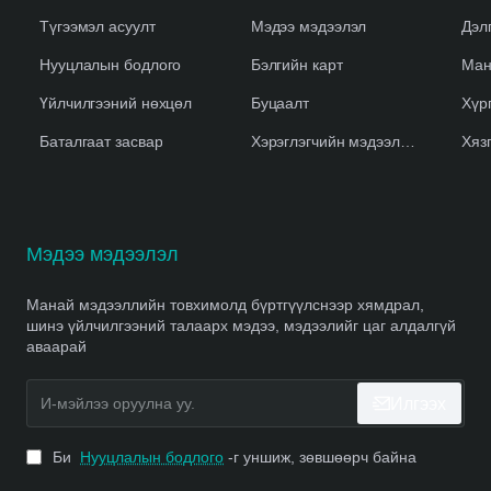
Түгээмэл асуулт
Мэдээ мэдээлэл
Дэл
Нууцлалын бодлого
Бэлгийн карт
Ман
Үйлчилгээний нөхцөл
Буцаалт
Хүр
Баталгаат засвар
Хэрэглэгчийн мэдээлэл устгах
Хяз
Мэдээ мэдээлэл
Манай мэдээллийн товхимолд бүртгүүлснээр хямдрал,
шинэ үйлчилгээний талаарх мэдээ, мэдээлийг цаг алдалгүй
аваарай
И-
Илгээх
мэйлээ
оруулна
уу.
Би
Нууцлалын бодлого
-г уншиж, зөвшөөрч байна