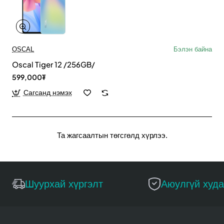
OSCAL
Бэлэн байна
Oscal Tiger 12 /256GB/
599,000₮
Сагсанд нэмэх
Та жагсаалтын төгсгөлд хүрлээ.
Шуурхай хүргэлт
Аюулгүй худ