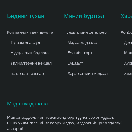
Бидний тухай
Миний бүртгэл
Компанийн танилцуулга
Түншлэлийн хөтөлбөр
Холбо
Түгээмэл асуулт
Мэдээ мэдээлэл
Дэл
Нууцлалын бодлого
Бэлгийн карт
Ман
Үйлчилгээний нөхцөл
Буцаалт
Хүр
Баталгаат засвар
Хэрэглэгчийн мэдээлэл устгах
Хяз
Мэдээ мэдээлэл
Манай мэдээллийн товхимолд бүртгүүлснээр хямдрал,
шинэ үйлчилгээний талаарх мэдээ, мэдээлийг цаг алдалгүй
аваарай