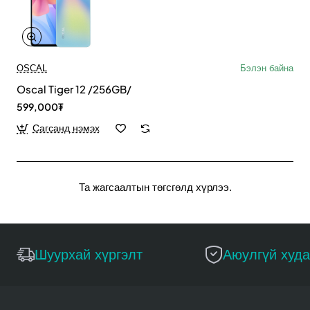
OSCAL
Бэлэн байна
Oscal Tiger 12 /256GB/
599,000₮
Сагсанд нэмэх
Та жагсаалтын төгсгөлд хүрлээ.
Шуурхай хүргэлт
Аюулгүй худ