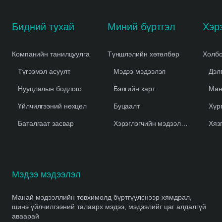
Бидний тухай
Миний бүртгэл
Компанийн танилцуулга
Түншлэлийн хөтөлбөр
Холбо
Түгээмэл асуулт
Мэдээ мэдээлэл
Дэл
Нууцлалын бодлого
Бэлгийн карт
Ман
Үйлчилгээний нөхцөл
Буцаалт
Хүр
Баталгаат засвар
Хэрэглэгчийн мэдээлэл устгах
Хяз
Мэдээ мэдээлэл
Манай мэдээллийн товхимолд бүртгүүлснээр хямдрал,
шинэ үйлчилгээний талаарх мэдээ, мэдээлийг цаг алдалгүй
аваарай