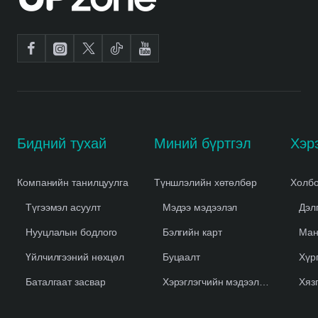
Бидний тухай
Миний бүртгэл
Компанийн танилцуулга
Түншлэлийн хөтөлбөр
Холбо
Түгээмэл асуулт
Мэдээ мэдээлэл
Дэл
Нууцлалын бодлого
Бэлгийн карт
Ман
Үйлчилгээний нөхцөл
Буцаалт
Хүр
Баталгаат засвар
Хэрэглэгчийн мэдээлэл устгах
Хяз