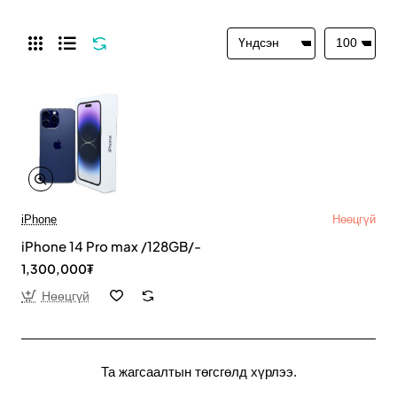
iPhone
Нөөцгүй
iPhone 14 Pro max /128GB/-
1,300,000₮
Нөөцгүй
Та жагсаалтын төгсгөлд хүрлээ.