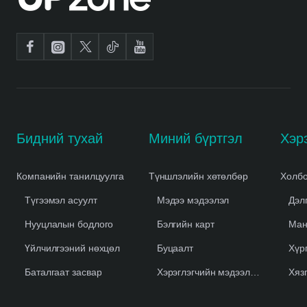
Бидний тухай
Миний бүртгэл
Компанийн танилцуулга
Түншлэлийн хөтөлбөр
Холбо
Түгээмэл асуулт
Мэдээ мэдээлэл
Дэл
Нууцлалын бодлого
Бэлгийн карт
Ман
Үйлчилгээний нөхцөл
Буцаалт
Хүр
Баталгаат засвар
Хэрэглэгчийн мэдээлэл устгах
Хяз