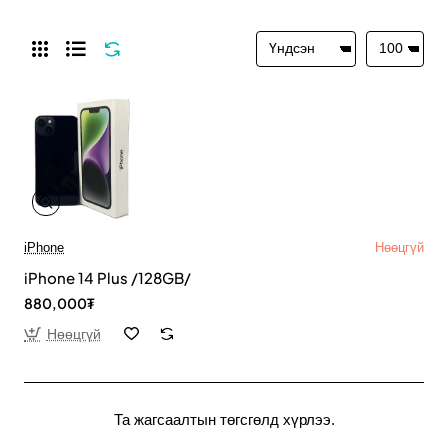
iPhone
Нөөцгүй
iPhone 14 Plus /128GB/
880,000₮
Нөөцгүй
Та жагсаалтын төгсгөлд хүрлээ.