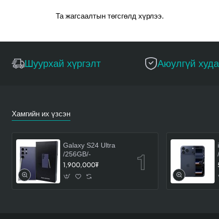
Та жагсаалтын төгсгөлд хүрлээ.
Шуурхай хүргэлт
Аюулгүй худ
Хамгийн их үзсэн
Galaxy S24 Ultra
/256GB/-
1,900,000₮