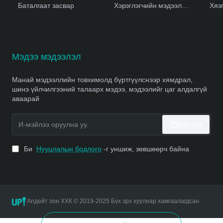
Баталгаат засвар
Хэрэглэгчийн мэдээлэл устгах
Хяз
Мэдээ мэдээлэл
Манай мэдээллийн товхимолд бүртгүүлснээр хямдрал,
шинэ үйлчилгээний талаарх мэдээ, мэдээлийг цаг алдалгүй
аваарай
И-
Илгээх
мэйлээ
оруулна
уу.
Би
Нууцлалын бодлого
-г уншиж, зөвшөөрч байна
Апдейт зон ХХК © 2019-2025 Бүх эрх хуулиар хамгаалагдсан.