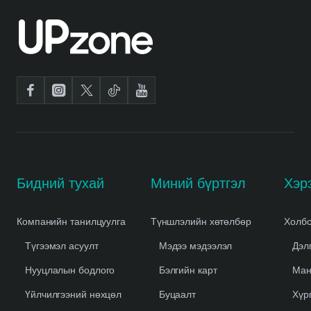
Бидний тухай
Миний бүртгэл
Компанийн танилцуулга
Түншлэлийн хөтөлбөр
Холбо
Түгээмэл асуулт
Мэдээ мэдээлэл
Дэл
Нууцлалын бодлого
Бэлгийн карт
Ман
Үйлчилгээний нөхцөл
Буцаалт
Хүр