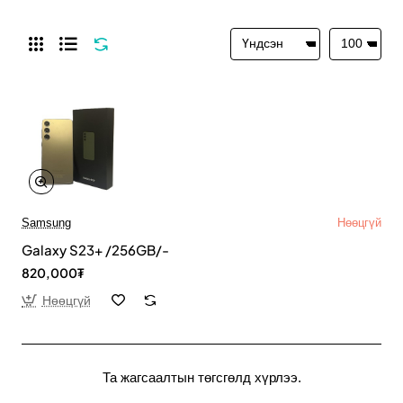
Samsung
Нөөцгүй
Galaxy S23+ /256GB/-
820,000₮
Нөөцгүй
Та жагсаалтын төгсгөлд хүрлээ.