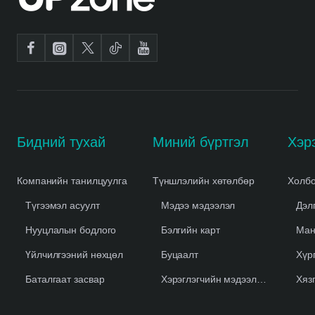
Бидний тухай
Миний бүртгэл
Компанийн танилцуулга
Түншлэлийн хөтөлбөр
Холбо
Түгээмэл асуулт
Мэдээ мэдээлэл
Дэл
Нууцлалын бодлого
Бэлгийн карт
Ман
Үйлчилгээний нөхцөл
Буцаалт
Хүр
Баталгаат засвар
Хэрэглэгчийн мэдээлэл устгах
Хяз