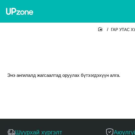
ГАР УТАС Х
home
Энэ ангилалд жагсаалтад оруулах бүтээгдэхүүн алга.
Шуурхай хүргэлт
Аюулгү