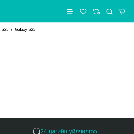
y S23
Galaxy S23.
24 цагийн үйлчилгээ