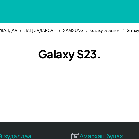
УДАЛДАА
ЛАЦ ЗАДАРСАН
SAMSUNG
Galaxy S Series
Galax
Galaxy S23.
Үргэлжлүүлэх
й худалдаа
Амархан буцах