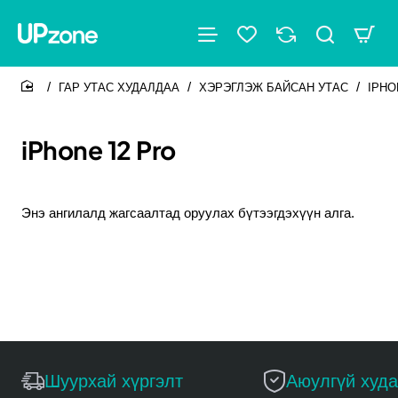
ГАР УТАС ХУДАЛДАА
ХЭРЭГЛЭЖ БАЙСАН УТАС
IPHO
home
iPhone 12 Pro
Энэ ангилалд жагсаалтад оруулах бүтээгдэхүүн алга.
Үргэлжлүүлэх
Шуурхай хүргэлт
Аюулгүй худ