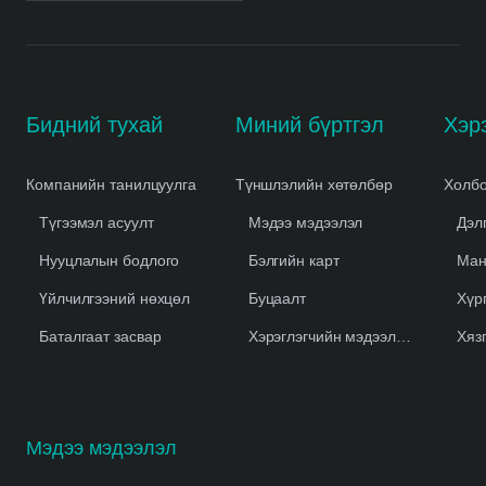
Бидний тухай
Миний бүртгэл
Компанийн танилцуулга
Түншлэлийн хөтөлбөр
Холбо
Түгээмэл асуулт
Мэдээ мэдээлэл
Дэл
Нууцлалын бодлого
Бэлгийн карт
Ман
Үйлчилгээний нөхцөл
Буцаалт
Хүр
Баталгаат засвар
Хэрэглэгчийн мэдээлэл устгах
Хяз
Мэдээ мэдээлэл