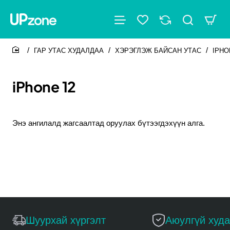
ГАР УТАС ХУДАЛДАА
ХЭРЭГЛЭЖ БАЙСАН УТАС
IPHO
home
iPhone 12
Энэ ангилалд жагсаалтад оруулах бүтээгдэхүүн алга.
Үргэлжлүүлэх
Шуурхай хүргэлт
Аюулгүй худ