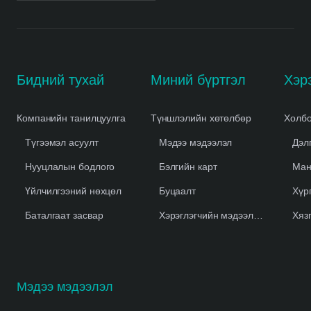
Бидний тухай
Миний бүртгэл
Компанийн танилцуулга
Түншлэлийн хөтөлбөр
Холбо
Түгээмэл асуулт
Мэдээ мэдээлэл
Дэл
Нууцлалын бодлого
Бэлгийн карт
Ман
Үйлчилгээний нөхцөл
Буцаалт
Хүр
Баталгаат засвар
Хэрэглэгчийн мэдээлэл устгах
Хяз
Мэдээ мэдээлэл