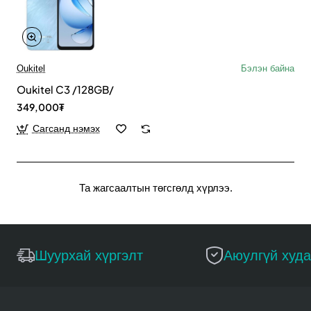
Oukitel
Бэлэн байна
Oukitel C3 /128GB/
349,000₮
Сагсанд нэмэх
Та жагсаалтын төгсгөлд хүрлээ.
Шуурхай хүргэлт
Аюулгүй худ