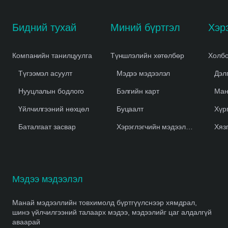
Бидний тухай
Миний бүртгэл
Компанийн танилцуулга
Түншлэлийн хөтөлбөр
Холбо
Түгээмэл асуулт
Мэдээ мэдээлэл
Дэл
Нууцлалын бодлого
Бэлгийн карт
Ман
Үйлчилгээний нөхцөл
Буцаалт
Хүр
Баталгаат засвар
Хэрэглэгчийн мэдээлэл устгах
Хяз
Мэдээ мэдээлэл
Манай мэдээллийн товхимолд бүртгүүлснээр хямдрал,
шинэ үйлчилгээний талаарх мэдээ, мэдээлийг цаг алдалгүй
аваарай