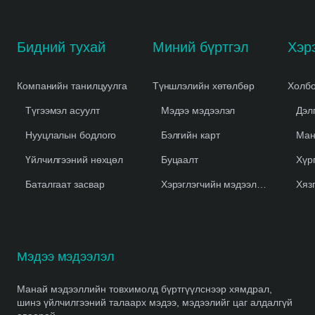
Бидний тухай
Миний бүртгэл
Компанийн танилцуулга
Түншлэлийн хөтөлбөр
Холбо
Түгээмэл асуулт
Мэдээ мэдээлэл
Дэл
Нууцлалын бодлого
Бэлгийн карт
Ман
Үйлчилгээний нөхцөл
Буцаалт
Хүр
Баталгаат засвар
Хэрэглэгчийн мэдээлэл устгах
Хяз
Мэдээ мэдээлэл
Манай мэдээллийн товхимолд бүртгүүлснээр хямдрал,
шинэ үйлчилгээний талаарх мэдээ, мэдээлийг цаг алдалгүй