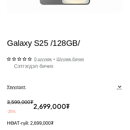
-25%
Galaxy S25 /128GB/
0 шүүмж
•
Шүүмж бичих
Сэтгэгдэл бичих
Үзүүлэлт
3,599,000₮
2,699,000₮
-25%
НӨАТ-гүй: 2,699,000₮