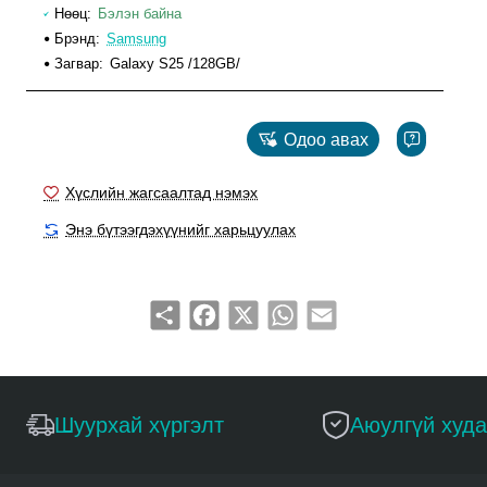
Нөөц:
Бэлэн байна
Брэнд:
Samsung
Загвар:
Galaxy S25 /128GB/
Сагсанд нэмэх
Одоо авах
Хүслийн жагсаалтад нэмэх
Энэ бүтээгдэхүүнийг харьцуулах
Share
Facebook
X
WhatsApp
Email
Шуурхай хүргэлт
Аюулгүй худ