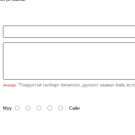
H
Colours - Titanium
Waterproof- Yes, Water
*Тэмдэгтэй талбарт бичиглэл, дүгнэлт заавал байх ёсто
Анхаар:
Муу
Сайн
Үргэлжлүүлэх