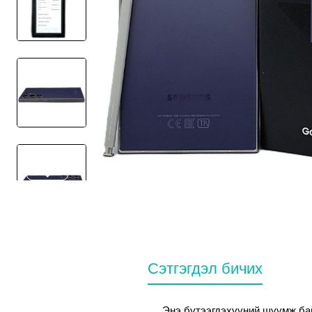
Нөөцгүй
Сэтгэгдэл бичих
Энэ бүтээгдэхүүний шүүмж бай