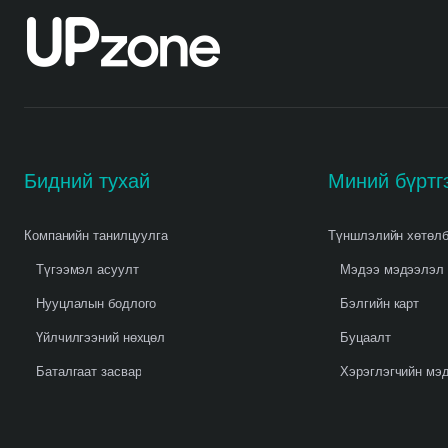
Бидний тухай
Миний бүртг
Компанийн танилцуулга
Түншлэлийн хөтөл
Түгээмэл асуулт
Мэдээ мэдээлэл
Нууцлалын бодлого
Бэлгийн карт
Үйлчилгээний нөхцөл
Буцаалт
Баталгаат засвар
Хэрэглэгчийн мэд