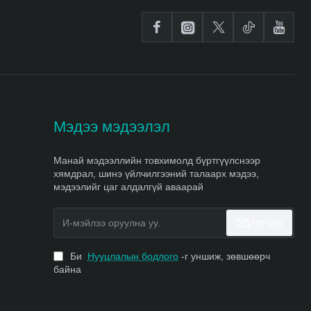
Мэдээ мэдээлэл
Манай мэдээллийн товхимолд бүртгүүлснээр
хямдрал, шинэ үйлчилгээний талаарх мэдээ,
мэдээлийг цаг алдалгүй аваарай
И-
Илгээх
мэйлээ
оруулна
уу.
Би
Нууцлалын бодлого
-г уншиж, зөвшөөрч
байна