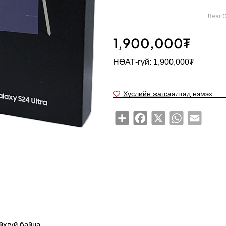
Rear 
1,900,000₮
НӨАТ-гүй: 1,900,000₮
CPU - Octa core (3.3 GHz, Single co
Хүслийн жагсаалтад нэмэх
Share
Facebook
X
WhatsApp
Email
Зарагдсан
Scr
Bezel-
хгүй байна.
Touch Scre