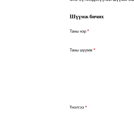
Шүүмж бичих
Таны нэр
Таны шүүмж
Ү
Үнэлгээ
н
э
л