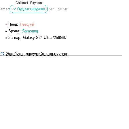
Chipset -Exynos
Camera -200 MP + 12 MP + 10 MP + 50 MP
Front Camera -12 MP
Battery - 5000 mAh
Нөөц:
Нөөцгүй
Display - 6.8 inches (17.27 cm)
Брэнд:
Samsung
Загвар:
Galaxy S24 Ultra /256GB/
re, Cortex X4 + 3.2 GHz, Penta Core, Cortex A720 + 2.3 GHz, Dual core,
Cortex A520)
Энэ бүтээгдэхүүнийг харьцуулах
Architecture -64 bit
Fabrication - 4 nm
Graphics Adreno - 750
Display Type - Dynamic AMOLED
Screen Size - 6.8 inches (17.27 cm)
Resolution - 1440 x 3120 pixels
Aspect Ratio -20:9
Pixel Density - 505 ppi
een Protection - Corning Gorilla Glass
less display -Yes with punch-hole display
en- Yes, Capacitive Touchscreen, Multi-touch