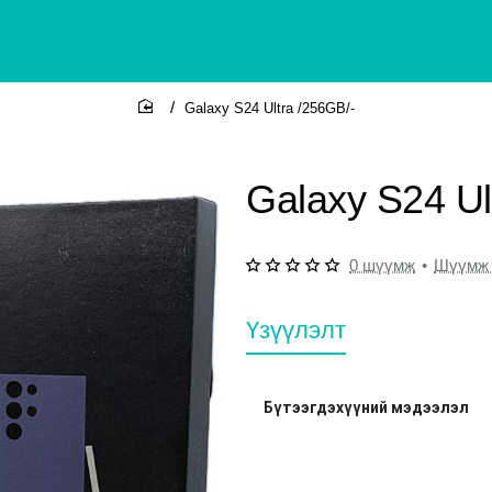
Galaxy S24 Ultra /256GB/-
home
Galaxy S24 Ul
0 шүүмж
•
Шүүмж 
Үзүүлэлт
Бүтээгдэхүүний мэдээлэл