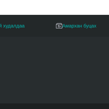
й худалдаа
Амархан буцах