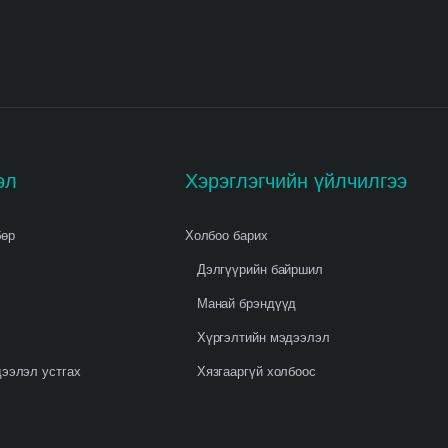
эл
Хэрэглэгчийн үйлчилгээ
бөр
Холбоо барих
Дэлгүүрийн байршил
Манай брэндүүд
Хүргэлтийн мэдээлэл
ээлэл устгах
Хязгааргүй холбоос